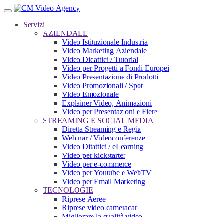
Servizi
AZIENDALE
Video Istituzionale Industria
Video Marketing Aziendale
Video Didattici / Tutorial
Video per Progetti a Fondi Europei
Video Presentazione di Prodotti
Video Promozionali / Spot
Video Emozionale
Explainer Video, Animazioni
Video per Presentazioni e Fiere
STREAMING E SOCIAL MEDIA
Diretta Streaming e Regia
Webinar / Videoconferenze
Video Ditattici / eLearning
Video per kickstarter
Video per e-commerce
Video per Youtube e WebTV
Video per Email Marketing
TECNOLOGIE
Riprese Aeree
Riprese video cameracar
Migliorare la qualità video