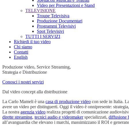
Spettacoli Musicali e Teatrali
Video per Presentazioni e Stand
TELEVISIONE
Troupe Televisiva
Produzione Documentari
Programmi Televisivi
Spot Televisivi
TUTTI I SERVIZI
Richiedi il tuo video
Chi siamo
Contatti
English
Produzione video, Service Streaming,
Strategia e Distribuzione
Conosci i nostri servizi
Dal video concept alla distribuzione
La Carlo Mameli è una
casa di produzione video
con sede in Italia. La nostra capacità principale è l’uso strategico del video per attirare e connettersi con il pubblico. Quando abbiamo iniziato 30 anni fa, bastava
avere un video per distinguerti. Oggi il video è onnipresente: strategi
La nostra
agenzia video
realizza progetti di comunicazione audiovisiva
dirette streaming
,
tecnici audio e videomaker
specializzati,
diffusione 
all’avanguardia che elevano i marchi, massimizzano il ROI e generan