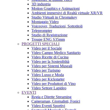
3D industria
Motion Graphics e Animazioni
Ambienti immersivi di Realtà virtuale XR/VR
Studio Virtuali in Chromakey
Montaggio Video
Voiceover, Traduzioni, Sottotitoli
Teleprompter
Studio di Registrazione
Troupe ENG S35mm
PROGETTI SPECIALI
Video per il Sociale
Video Campo Medico Sanitario
Video Ricette di Cucina
Video per la Sosteniblità
Video per Sistemi Museali
Video per Turismo
Video Lusso e Moda
Video per Kickstarter
Video per Produttori di Vino
Video Settore Lapideo
EVENTI
Regia e Dirette Streaming
Cameraman, Giornalisti, Fonici
Video Eventi Sportivi