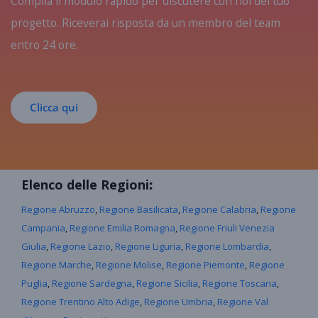
Compila il modulo rapido per discutere con noi del tuo
progetto. Riceverai risposta da un membro del team
entro 24 ore.
Clicca qui
Elenco delle Regioni
:
Regione Abruzzo
,
Regione Basilicata
,
Regione Calabria
,
Regione
Campania
,
Regione Emilia Romagna
,
Regione Friuli Venezia
Giulia
,
Regione Lazio
,
Regione Liguria
,
Regione Lombardia
,
Regione Marche
,
Regione Molise
,
Regione Piemonte
,
Regione
Puglia
,
Regione Sardegna
,
Regione Sicilia
,
Regione Toscana
,
Regione Trentino Alto Adige
,
Regione Umbria
,
Regione Val