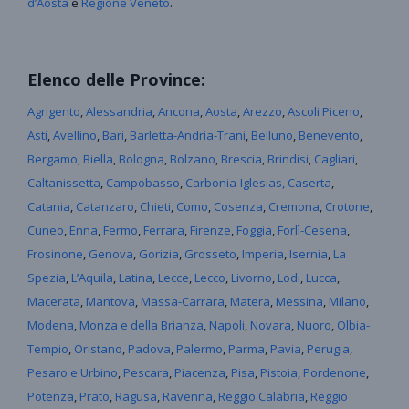
d’Aosta
e
Regione Veneto
.
Elenco delle Province:
Agrigento
,
Alessandria
,
Ancona
,
Aosta
,
Arezzo
,
Ascoli Piceno
,
Asti
,
Avellino
,
Bari
,
Barletta-Andria-Trani
,
Belluno
,
Benevento
,
Bergamo
,
Biella
,
Bologna
,
Bolzano
,
Brescia
,
Brindisi
,
Cagliari
,
Caltanissetta
,
Campobasso
,
Carbonia-Iglesias,
Caserta
,
Catania
,
Catanzaro
,
Chieti
,
Como
,
Cosenza
,
Cremona
,
Crotone
,
Cuneo
,
Enna
,
Fermo
,
Ferrara
,
Firenze
,
Foggia
,
Forlì-Cesena
,
Frosinone
,
Genova
,
Gorizia
,
Grosseto
,
Imperia
,
Isernia
,
La
Spezia
,
L’Aquila
,
Latina
,
Lecce
,
Lecco
,
Livorno
,
Lodi
,
Lucca
,
Macerata
,
Mantova
,
Massa-Carrara
,
Matera
,
Messina
,
Milano
,
Modena
,
Monza
e della
Brianza
,
Napoli
,
Novara
,
Nuoro
,
Olbia-
Tempio
,
Oristano
,
Padova
,
Palermo
,
Parma
,
Pavia
,
Perugia
,
Pesaro e Urbino
,
Pescara
,
Piacenza
,
Pisa
,
Pistoia
,
Pordenone
,
Potenza
,
Prato
,
Ragusa
,
Ravenna
,
Reggio Calabria
,
Reggio