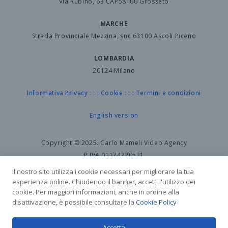
Via Rubino, 63 CAP58100 Grosseto
MARCHE
Strada Provinciale Mezzina, snc 63100 Ascoli Piceno
LOMBARDIA
20124 Milano
Informativa Privacy
: : :
Cookie
: : :
Termini e condizioni
English version
Copyright © 2025. Carlo Mameli Video Agency
P.IVA.01174220531
Agenzia Video iscritta al Registro delle Imprese
Il nostro sito utilizza i cookie necessari per migliorare la tua
REA: GR-80774 codice ATECO 59.11
esperienza online. Chiudendo il banner, accetti l'utilizzo dei
cookie. Per maggiori informazioni, anche in ordine alla
Produzione Cinematografica e di Video.
disattivazione, è possibile consultare la
Cookie Policy
Agenzie Video / Case di produzione video in Italia
Operatori Riprese Aeree APR / ENAC
Accetta