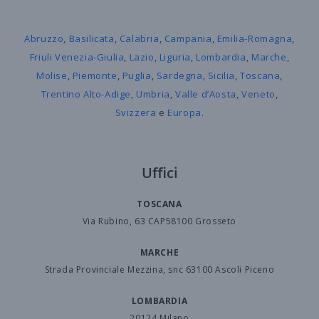
Abruzzo
,
Basilicata
,
Calabria
,
Campania
,
Emilia-Romagna
,
Friuli Venezia-Giulia
,
Lazio
,
Liguria
,
Lombardia
,
Marche
,
Molise
,
Piemonte
,
Puglia
,
Sardegna
,
Sicilia
,
Toscana
,
Trentino Alto-Adige
,
Umbria
,
Valle d’Aosta
,
Veneto
,
Svizzera
e
Europa
.
Uffici
TOSCANA
Via Rubino, 63 CAP58100 Grosseto
MARCHE
Strada Provinciale Mezzina, snc 63100 Ascoli Piceno
LOMBARDIA
20124 Milano