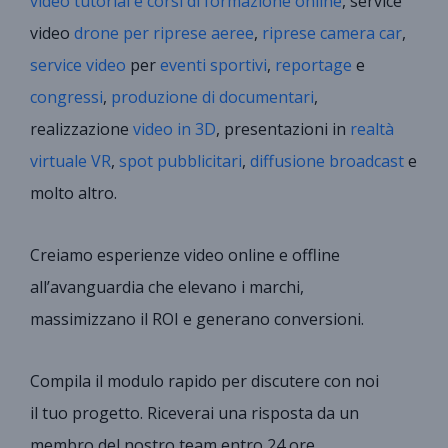
video tutorial e corsi di formazione online
, service
video
drone per riprese aeree
,
riprese camera car
,
service video
per
eventi sportivi
,
reportage
e
congressi
,
produzione di documentari
,
realizzazione
video in 3D
, presentazioni in
realtà
virtuale VR
,
spot pubblicitari
,
diffusione broadcast
e
molto altro.
Creiamo esperienze video online e offline
all’avanguardia che elevano i marchi,
massimizzano il ROI e generano conversioni.
Compila il modulo rapido per discutere con noi
il tuo progetto. Riceverai una risposta da un
membro del nostro team entro 24 ore.