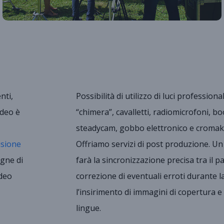
nti,
Possibilità di utilizzo di luci professiona
ideo è
“chimera”, cavalletti, radiomicrofoni, bo
steadycam, gobbo elettronico e cromake
usione
Offriamo servizi di post produzione. U
gne di
farà la sincronizzazione precisa tra il pa
ideo
correzione di eventuali erroti durante l
l’insirimento di immagini di copertura e d
lingue.