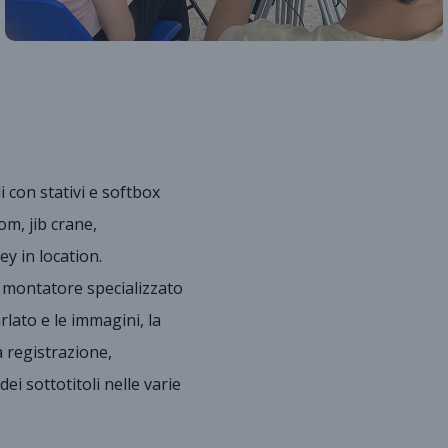
li con stativi e softbox
om, jib crane,
y in location.
n montatore specializzato
rlato e le immagini, la
a registrazione,
ei sottotitoli nelle varie