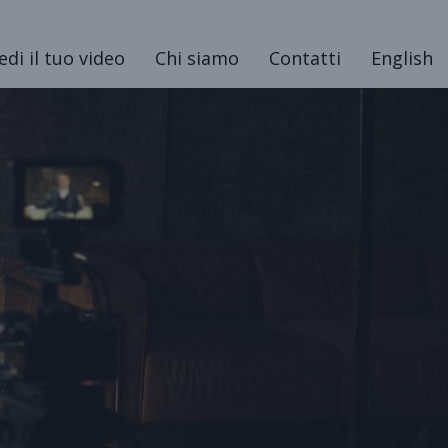
edi il tuo video
Chi siamo
Contatti
English