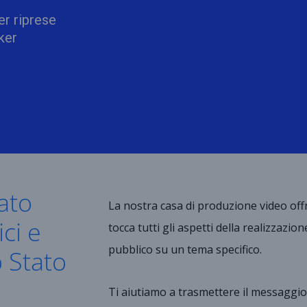
er riprese
ker
ato
La nostra casa di produzione video off
ci e
tocca tutti gli aspetti della realizzazion
pubblico su un tema specifico.
o Stato
Ti aiutiamo a trasmettere il messaggi