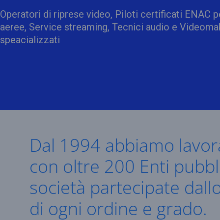
Operatori di riprese video, Piloti certificati ENAC p
aeree, Service streaming, Tecnici audio e Videoma
speacializzati
Dal 1994 abbiamo lavor
con oltre 200 Enti pubbli
società partecipate dall
di ogni ordine e grado.