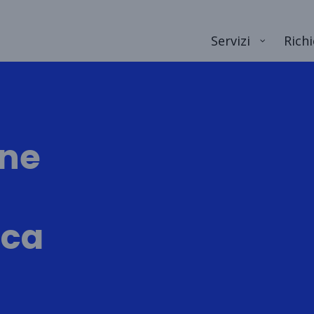
Servizi
Richi
one
ica