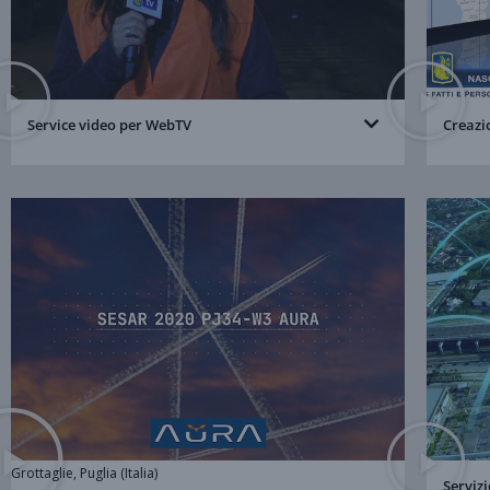
Service video per WebTV
Creazi
Grottaglie
, Puglia (Italia)
Servizi