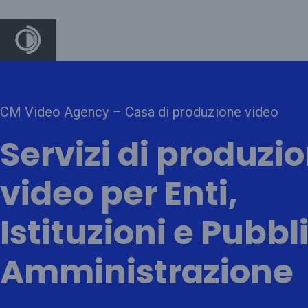
CM Video Agency – Casa di produzione video
Servizi di produzi
video per Enti,
Istituzioni e Pubbl
Amministrazione