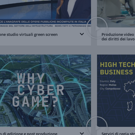
one studio virtuali green screen
Produzione video s
dei diritti dei lav
o di edizione e post produzione
Servizi di regia 