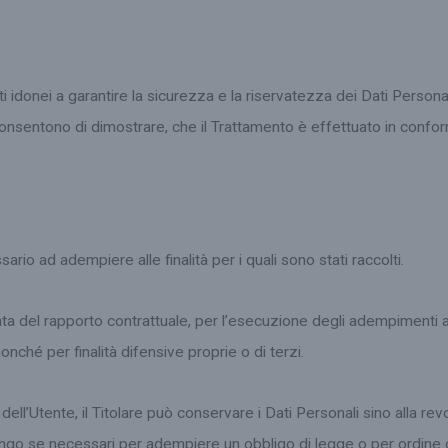
idonei a garantire la sicurezza e la riservatezza dei Dati Personali
sentono di dimostrare, che il Trattamento è effettuato in conformi
rio ad adempiere alle finalità per i quali sono stati raccolti.
urata del rapporto contrattuale, per l’esecuzione degli adempimenti 
nonché per finalità difensive proprie o di terzi.
dell’Utente, il Titolare può conservare i Dati Personali sino alla r
ngo se necessari per adempiere un obbligo di legge o per ordine di