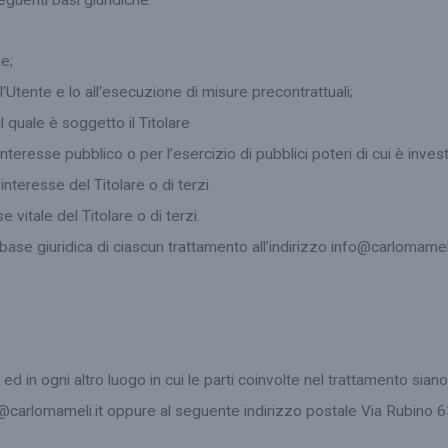
seguenti basi giuridiche:
he;
l’Utente e lo all‘esecuzione di misure precontrattuali;
 quale è soggetto il Titolare
eresse pubblico o per l’esercizio di pubblici poteri di cui è investit
nteresse del Titolare o di terzi
 vitale del Titolare o di terzi.
base giuridica di ciascun trattamento all’indirizzo info@carlomameli.
ed in ogni altro luogo in cui le parti coinvolte nel trattamento siano 
nfo@carlomameli.it oppure al seguente indirizzo postale Via Rubino 6