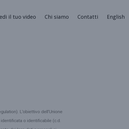
edi il tuo video
Chi siamo
Contatti
English
lation). L’obiettivo dell’Unione
entificata o identificabile (c.d.