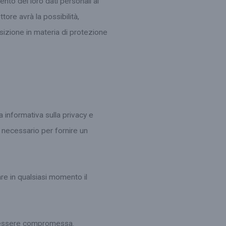
ento dei loro dati personali ai
tore avrà la possibilità,
osizione in materia di protezione
a informativa sulla privacy e
se necessario per fornire un
are in qualsiasi momento il
be essere compromessa.