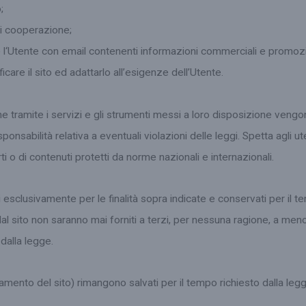
;
di cooperazione;
e l‘Utente con email contenenti informazioni commerciali e promozion
are il sito ed adattarlo all’esigenze dell’Utente.
he tramite i servizi e gli strumenti messi a loro disposizione vengo
sabilità relativa a eventuali violazioni delle leggi. Spetta agli ute
ti o di contenuti protetti da norme nazionali e internazionali.
ati esclusivamente per le finalità sopra indicate e conservati per il
 dal sito non saranno mai forniti a terzi, per nessuna ragione, a men
 dalla legge.
ggiamento del sito) rimangono salvati per il tempo richiesto dalla leg