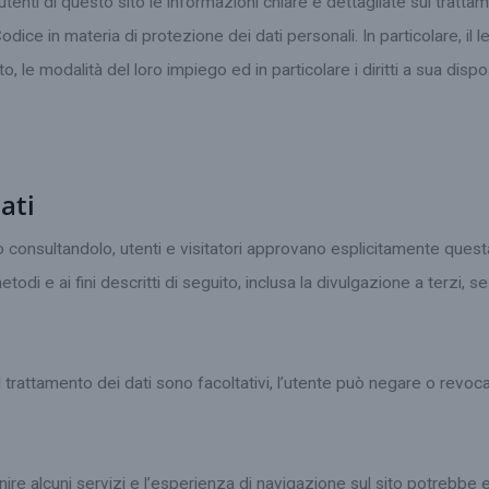
tenti di questo sito le informazioni chiare e dettagliate sul trattam
e in materia di protezione dei dati personali. In particolare, il let
, le modalità del loro impiego ed in particolare i diritti a sua disp
ati
 o consultandolo, utenti e visitatori approvano esplicitamente quest
todi e ai fini descritti di seguito, inclusa la divulgazione a terzi, 
l trattamento dei dati sono facoltativi, l’utente può negare o revoc
ornire alcuni servizi e l’esperienza di navigazione sul sito potreb