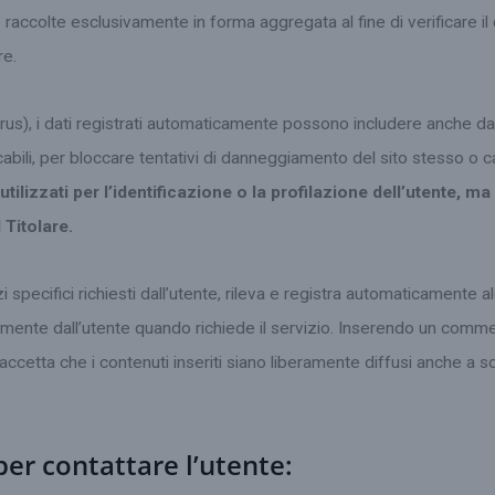
accolte esclusivamente in forma aggregata al fine di verificare il
re.
virus), i dati registrati automaticamente possono includere anche dat
icabili, per bloccare tentativi di danneggiamento del sito stesso o 
ilizzati per l’identificazione o la profilazione dell’utente, ma 
 Titolare.
specifici richiesti dall’utente, rileva e registra automaticamente alc
ariamente dall’utente quando richiede il servizio. Inserendo un comme
 accetta che i contenuti inseriti siano liberamente diffusi anche a so
 per contattare l’utente: